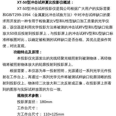
XT-50型冲击试样夏比投影仪概述：
XT-50型冲击试样投影仪是我公司根据广大用户的实际需要
和GB/T299-1994《金属夏比冲击试验方法》中对冲击试样缺口的要
求而开发的一种专用于检验夏比V型和U性型缺口加工质量的光学仪
器，该仪器是利用光学投影方法将被测的冲击试样V型和U型缺口轮廓
放大50倍后投射到投影屏上，与投影屏上的冲击试样V型和U型缺口标
准样板图对比，以确定被检测的试样缺口是否合格。其优点是操作简
便，对比直观。
功能特点及原理：
本投影仪光源发出的光线经聚光镜照射到被测物体，再经物
镜将被照射物体放大的轮廓投射到投影屏上。
根据需要，本仪器为单一投射照明，光源通过一系列光学元件投
射在工作台上，再通过一系列光学元件将被测试样缺口轮廓清晰的投
射到投影仪上。物体经二次放大和二次反射成正像，在投影屏上所看
到的图形与实际试样放置的方位一致。
规格技术参数：
投影屏直径： 180mm
工作台尺寸：
方工作台尺寸： 110×125mm