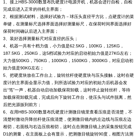
1、接上HBS-3000数显布氏硬度计电源开机，机器会进行自检，自检
完成后进入正常的待机主界面；
2、根据测试材料，选择好试验力－球压头直径平方比，点硬度计的菜
单键，在测量标尺选择界面选择好测量标尺，在保荷时间界面选择好
保荷时间确认后进入主界面；
3、装好选择测量标尺对应直径的压头；
4、机器一共有十档力值，小力值是62.5KG，100KG，125KG，
187.5KG，250KG，这5档试验力对应的启动初始力值是27KG左右；
大力值500KG，750KG，1000KG，1500KG，3000KG，对应启动初
始力值是90KG左右；
5、把硬度块放在工作台上，旋转丝杆使硬度块与压头接触，这时在硬
度计的主界面会显示力值，到所选试验力对应的初始力后机器会发
出“笃”一声，机器自动启动加载保荷卸载，这时停止旋转丝杆，等待
加载保荷卸载完成，完成后向下旋转工作台，使压头与试件脱离，然
后把光源扳到前方；
6、在用HBS-3000数显布氏硬度计测微目镜里查看压痕是否清楚，不
清楚时微动升降丝杆使压痕清楚，使测微目镜内的左边线与压痕左边
相切，右面线与右边压痕相切，这时点击测微目镜上的采集按钮完成
D1的测量，在主面板上会有显示，把测微目镜旋转90度，相图方法测