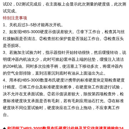
试D2，D2测试完成后，在主面板上会显示此次测量的硬度值，此次测
试完成。
特别注意事项
1、关机后过3--5秒才能再次开机。
2、如发现HBS-3000硬度示值误差较大。①拿下工作台，检查其与丝
杠接触面是否清洁。②检查丝杠保护套是否顶起工作台。③检查压头
是否损坏。
3、若施加主试验力时，指示器指针开始转动很快，然后缓慢转动，说
明缓冲器内机油太少，此时可掀起缓冲器上端的毡垫，缓慢注入清洁
的20#机油。同时多次拉推手柄，使活塞上下移动多次，将缓冲器内
的空气全部排除，直到活塞沉到底时有油从上面溢出为止。
4、用本机HBS-3000数显布氏硬度计携带的标准硬度块定期检查硬度
计精度。①将工作台及标准硬度块擦净，在硬度块工作面进行试验，
决不允许在支承面试验。②若示值误差较大，除按第四项检查外，检
查标准硬度块支承面是否有毛刺，若有毛刺应用油石打光。③在标准
硬度块不同位置试验时，硬度块应在工作台上拖动，不应拿离工作
台。
◆
欲详细了HBS-3000数显布氏硬度计价格及其它信息请直接致电24