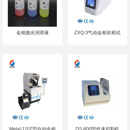
金相抛光润滑液
ZXQ-3气动金相岩相试
样镶嵌机
Metal-110Z型自动金相
DS-600型低速切割机