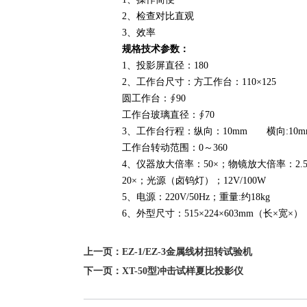
2、检查对比直观
3、效率
规格技术参数：
1、投影屏直径：180
2、工作台尺寸：方工作台：110×125
圆工作台：∮90
工作台玻璃直径：∮70
3、工作台行程：纵向：10mm 横向:10m
工作台转动范围：0～360
4、仪器放大倍率：50×；物镜放大倍率：2.
20×；光源（卤钨灯）；12V/100W
5、电源：220V/50Hz；重量:约18kg
6、外型尺寸：515×224×603mm（长×宽×）
上一页：
EZ-1/EZ-3金属线材扭转试验机
下一页：
XT-50型冲击试样夏比投影仪