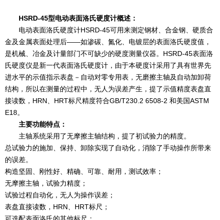
HSRD-45型电动表面洛氏硬度计概述：
电动表面洛氏硬度计HSRD-45可用来测定钢材、合金钢、硬质合
金及金属表面处理后——如渗碳、氮化、电镀层的表面洛氏硬度值，
是机械、冶金及计量部门不可缺少的硬度测量仪器。HSRD-45表面洛
氏硬度仪是新一代表面洛氏硬度计，由于本硬度计采用了具有世界先
进水平的示值指示表盘－自动对零专用表，无磨擦主轴及自动加卸荷
结构，所以在测量的过程中，无人为误差产生，提了示值精度表盘直
接读数，HRN、HRT标尺精度符合GB/T230.2 6508-2 和美国ASTM
E18。
主要功能特点：
主轴系统采用了无摩擦主轴结构，提了初试验力的精度。
总试验力的施加、保持、卸除实现了自动化，消除了手动操作所带来
的误差。
构造坚固、刚性好、精确、可靠、耐用，测试效率；
无摩擦主轴，试验力精度；
试验过程自动化，无人为操作误差；
表盘直接读数，HRN、HRT标尺；
可选配表面洛氏的其他标尺；