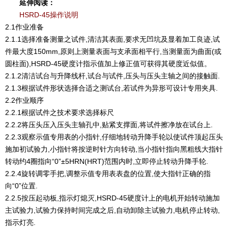
延伸阅读：
HSRD-45操作说明
2.1作业准备
2.1.1选择准备测量之试件,清洁其表面,要求无凹坑及显着加工良迹,试
件最大度150mm,原则上测量表面与支承面相平行,当测量面为曲面(或
圆柱面),HSRD-45硬度计指示值加上修正值可获得其硬度近似值。
2.1.2清洁试台与升降线杆,试台与试件,压头与压头主轴之间的接触面.
2.1.3根据试件形状选择合适之测试台,若试件为异形可设计专用夹具.
2.2作业顺序
2.2.1根据试件之技术要求选择标尺
2.2.2将压头压入压头主轴孔中,贴紧支撑面,将试件擦净放在试台上.
2.2.3观察示值专用表的小指针,仔细地转动升降手轮以使试件顶起压头
施加初试验力,小指针将按逆时针方向转动,当小指针指向黑粗线大指针
转动约4圈指向“0”±5HRN(HRT)范围内时,立即停止转动升降手轮.
2.2.4旋转调零手把,调整示值专用表表盘的位置,使大指针正确的指
向“0”位置.
2.2.5按压起动板,指示灯熄灭,HSRD-45硬度计上的电机开始转动施加
主试验力,试验力保持时间完成之后,自动卸除主试验力,电机停止转动,
指示灯亮.